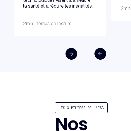
technologiques visant à améliorer
la santé et à réduire les inégalités.
2
min
2
min : temps de lecture
LES 3 PILIERS DE L'ESG
Nos