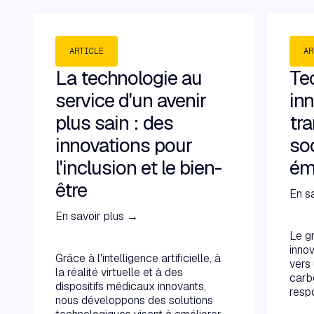
ARTICLE
AR
La technologie au
Te
service d'un avenir
inn
plus sain : des
tra
innovations pour
soc
l'inclusion et le bien-
ém
être
En s
En savoir plus →
Le g
innov
Grâce à l'intelligence artificielle, à
vers
la réalité virtuelle et à des
carbo
dispositifs médicaux innovants,
resp
nous développons des solutions