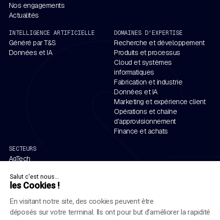
Nos engagements
Actualités
INTELLIGENCE ARTIFICIELLE
DOMAINES D'EXPERTISE
Généré par T&S
Recherche et développement
Données et IA
Produits et processus
Cloud et systèmes
informatiques
Fabrication et industrie
Données et IA
Marketing et expérience client
Opérations et chaîne
d'approvisionnement
Finance et achats
SECTEURS
AgTech
Aérospatiale et défense
Salut c'est nous...
Automobile
les Cookies !
Énergie
Services financiers
En visitant notre site, des cookies peuvent être
Santé et sciences de la vie
déposés sur votre terminal. Ils ont pour but d’améliorer la rapidité
Industrie