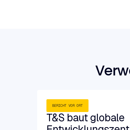
Verwa
BERICHT VOR ORT
T&S baut globale
Entwicklungszent