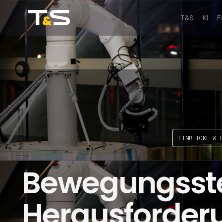
T&S
KI
F
EINBLICKE & 
Bewegungsst
Herausforder