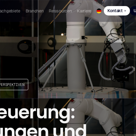
Kontakt
U
achgebiete
Branchen
Ressourcen
Karriere
PERSPEKTIVEN
euerung:
ungen und