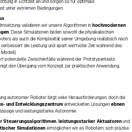
chtung in Echtzeit an und sorgen so für optimale
bst
unter extremen Bedingungen
.
on
Umsetzung validieren wir unsere Algorithmen in
hochmodernen
ngen
. Diese Simulationen bilden sowohl die physikalischen
ters als auch die Komplexität seiner Umgebung realistisch nach.
, verbessert die Leistung und spart wertvolle Zeit während des
-Modell).
rt potenzielle Zwischenfälle während der Prototypentests
unigt den Übergang vom Konzept zur praktischen Anwendung.
g autonomer Roboter birgt viele Herausforderungen, doch die
s- und Entwicklungszentrum
entwickelten Lösungen
ebnen
lässige und leistungsstarke Autonomie.
her Steuerungsalgorithmen
,
leistungsstarker Aktuatoren
und
stischer Simulationen
ermöglichen wir es Robotern, sich präzise