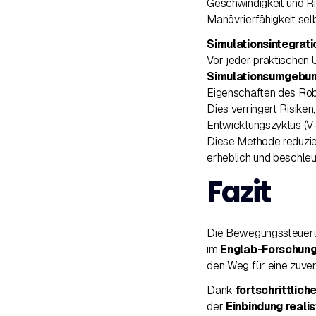
Geschwindigkeit und Ri
Manövrierfähigkeit sel
Simulationsintegrati
Vor jeder praktischen 
Simulationsumgebu
Eigenschaften des Robo
Dies verringert Risiken
Entwicklungszyklus (V
Diese Methode reduzie
erheblich und beschle
Fazit
Die Bewegungssteuerun
im
Englab-Forschung
den Weg für eine zuver
Dank
fortschrittlic
der
Einbindung reali