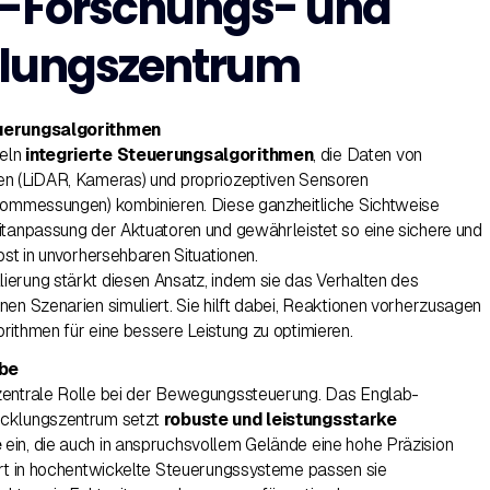
-Forschungs- und
klungszentrum
euerungsalgorithmen
eln
integrierte Steuerungsalgorithmen
, die Daten von
en (LiDAR, Kameras) und propriozeptiven Sensoren
trommessungen) kombinieren. Diese ganzheitliche Sichtweise
itanpassung der Aktuatoren und gewährleistet so eine sichere und
bst in unvorhersehbaren Situationen.
erung stärkt diesen Ansatz, indem sie das Verhalten des
nen Szenarien simuliert. Sie hilft dabei, Reaktionen vorherzusagen
rithmen für eine bessere Leistung zu optimieren.
ebe
 zentrale Rolle bei der Bewegungssteuerung. Das Englab-
icklungszentrum setzt
robuste und leistungsstarke
e
ein, die auch in anspruchsvollem Gelände eine hohe Präzision
ert in hochentwickelte Steuerungssysteme passen sie