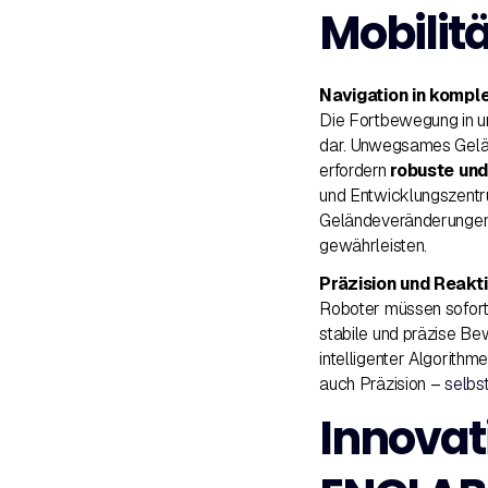
Mobilitä
Navigation in komp
Die Fortbewegung in u
dar. Unwegsames Gelä
erfordern
robuste un
und Entwicklungszentru
Geländeveränderungen 
gewährleisten.
Präzision und Reakt
Roboter müssen sofort
stabile und präzise Be
intelligenter Algorith
auch Präzision –
selbs
Innovat