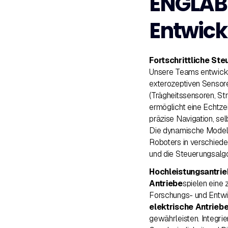
ENGLAB
Entwic
Fortschrittliche St
Unsere Teams entwick
exterozeptiven Sensor
(Trägheitssensoren, S
ermöglicht eine Echtze
präzise Navigation, sel
Die dynamische Modelli
Roboters in verschiede
und die Steuerungsalgo
Hochleistungsantri
Antriebe
spielen eine
Forschungs- und Entw
elektrische Antrieb
gewährleisten. Integri