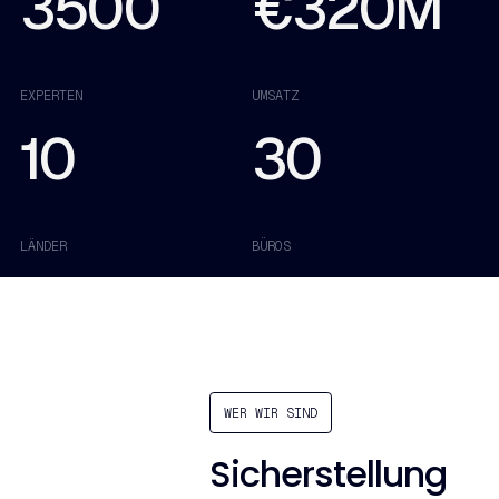
3500
€320M
EXPERTEN
UMSATZ
10
30
LÄNDER
BÜROS
WER WIR SIND
Sicherstellung