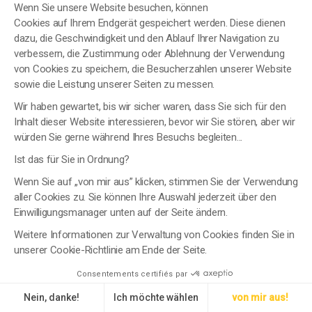
Innovationen auf den Markt zu bringen.
Wenn Sie unsere Website besuchen, können
Cookies auf Ihrem Endgerät gespeichert werden. Diese dienen
dazu, die Geschwindigkeit und den Ablauf Ihrer Navigation zu
verbessern, die Zustimmung oder Ablehnung der Verwendung
von Cookies zu speichern, die Besucherzahlen unserer Website
sowie die Leistung unserer Seiten zu messen.
Wir haben gewartet, bis wir sicher waren, dass Sie sich für den
Inhalt dieser Website interessieren, bevor wir Sie stören, aber wir
würden Sie gerne während Ihres Besuchs begleiten...
Ist das für Sie in Ordnung?
Wenn Sie auf „von mir aus” klicken, stimmen Sie der Verwendung
Digital, Daten & KI
aller Cookies zu. Sie können Ihre Auswahl jederzeit über den
IT-SYSTEME & CLOUD · DATEN & KI · MARKETING &
Einwilligungsmanager unten auf der Seite ändern.
KUNDENERLEBNIS
Modernisierung digitaler Ökosysteme,
Weitere Informationen zur Verwaltung von Cookies finden Sie in
Erschließung des Wertes von Daten und
unserer Cookie-Richtlinie am Ende der Seite.
Einsatz von KI-Lösungen, die die Leistung
Consentements certifiés par
und Entscheidungsfindung verbessern.
Nein, danke!
Ich möchte wählen
von mir aus!