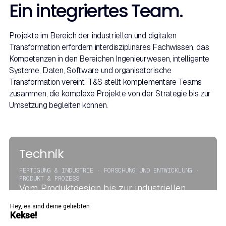
Ein integriertes Team.
Projekte im Bereich der industriellen und digitalen
Transformation erfordern interdisziplinäres Fachwissen, das
Kompetenzen in den Bereichen Ingenieurwesen, intelligente
Systeme, Daten, Software und organisatorische
Transformation vereint. T&S stellt komplementäre Teams
zusammen, die komplexe Projekte von der Strategie bis zur
Umsetzung begleiten können.
Technik
FERTIGUNG & INDUSTRIE · FORSCHUNG UND ENTWICKLUNG ·
PRODUKT & PROZESS
Vom Produktdesign bis zur industriellen
Umsetzung unterstützen wir Unternehmen
Hey, es sind deine geliebten
dabei, die Entwicklung zu beschleunigen, die
Kekse!
Zuverlässigkeit zu verbessern und