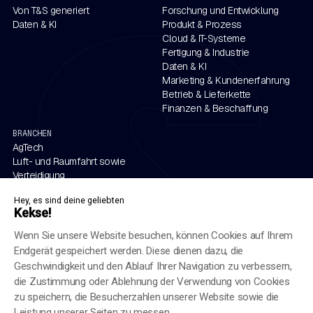
Von T&S generiert
Forschung und Entwicklung
Daten & KI
Produkt & Prozess
Cloud & IT-Systeme
Fertigung & Industrie
Daten & KI
Marketing & Kundenerfahrung
Betrieb & Lieferkette
Finanzen & Beschaffung
BRANCHEN
AgTech
Luft- und Raumfahrt sowie
Verteidigung
Automobil
Hey, es sind deine geliebten
Energie
Kekse!
Finanzdienstleistungen
Gesundheitswesen und
Wenn Sie unsere Website besuchen, können Cookies auf Ihrem
Biowissenschaften
Endgerät gespeichert werden. Diese dienen dazu, die
Industrie
Geschwindigkeit und den Ablauf Ihrer Navigation zu verbessern,
Luxus & Einzelhandel
die Zustimmung oder Ablehnung der Verwendung von Cookies
Eisenbahn
zu speichern, die Besucherzahlen unserer Website sowie die
Leistung unserer Seiten zu messen.