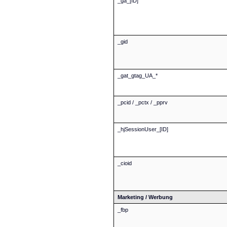
_ga_[ID]
_gid
_gat_gtag_UA_*
_pcid / _pctx / _pprv
_hjSessionUser_[ID]
_cioid
Marketing / Werbung
_fbp