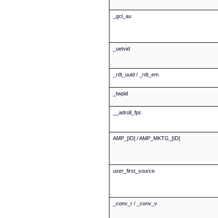
_gcl_au
_uetvid
_rdt_uuid / _rdt_em
_twpid
__adroll_fpc
AMP_[ID] / AMP_MKTG_[ID]
user_first_source
_conv_r / _conv_v