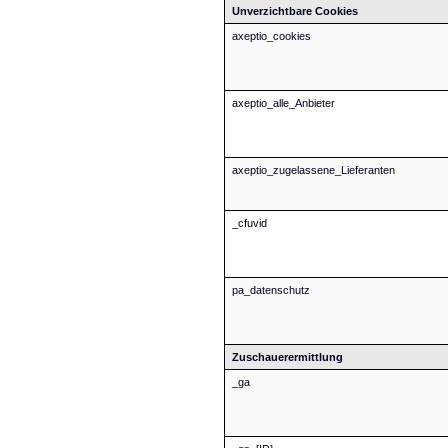
Unverzichtbare Cookies
axeptio_cookies
axeptio_alle_Anbieter
axeptio_zugelassene_Lieferanten
_cfuvid
pa_datenschutz
Zuschauerermittlung
_ga