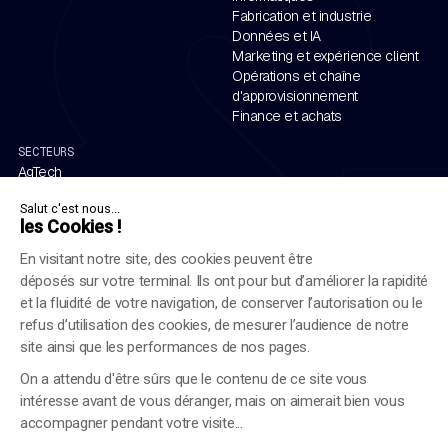
Fabrication et industrie
Données et IA
Marketing et expérience client
Opérations et chaîne
d'approvisionnement
Finance et achats
SECTEURS
AgTech
Aérospatiale et défense
Salut c'est nous...
Automobile
les Cookies !
Énergie
Services financiers
En visitant notre site, des cookies peuvent être
Santé et sciences de la vie
déposés sur votre terminal. Ils ont pour but d’améliorer la rapidité
Industrie
et la fluidité de votre navigation, de conserver l’autorisation ou le
Luxe et commerce de détail
refus d’utilisation des cookies, de mesurer l’audience de notre
Chemins de fer
site ainsi que les performances de nos pages.
On a attendu d'être sûrs que le contenu de ce site vous
intéresse avant de vous déranger, mais on aimerait bien vous
accompagner pendant votre visite...