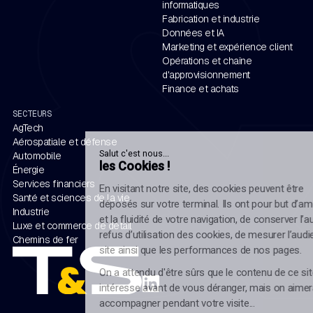
informatiques
Fabrication et industrie
Données et IA
Marketing et expérience client
Opérations et chaîne
d'approvisionnement
Finance et achats
SECTEURS
AgTech
Aérospatiale et défense
Salut c'est nous...
Automobile
les Cookies !
Énergie
Services financiers
En visitant notre site, des cookies peuvent être
Santé et sciences de la vie
déposés sur votre terminal. Ils ont pour but d’améliorer la rapidité
Industrie
et la fluidité de votre navigation, de conserver l’autorisation ou le
Luxe et commerce de détail
refus d’utilisation des cookies, de mesurer l’audience de notre
Chemins de fer
site ainsi que les performances de nos pages.
On a attendu d'être sûrs que le contenu de ce site vous
intéresse avant de vous déranger, mais on aimerait bien vous
accompagner pendant votre visite...