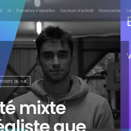
S
IA
Domaines d'expertise
Secteurs d'activité
Ressources
Ca
POINTS DE VUE
té mixte
éaliste que