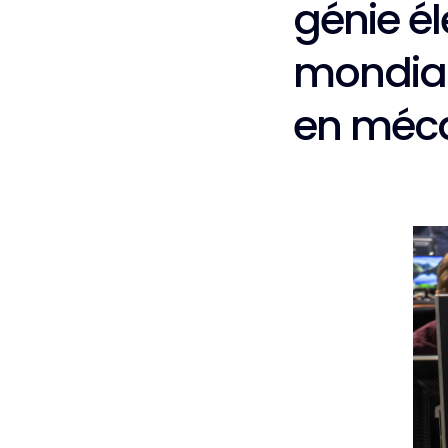
génie él
mondial
en méc