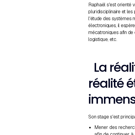
Raphaël s'est orienté 
pluridisciplinaire et le
l'étude des systèmes m
électroniques, il espè
mécatroniques afin de 
logistique, etc.
La réal
réalité 
immens
Son stage s'est princi
Mener des recherch
afin de continuer à