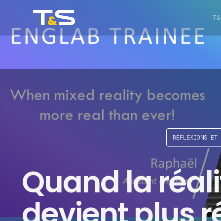
T&
RÉFLEXIONS ET 
Quand la réali
devient plus r