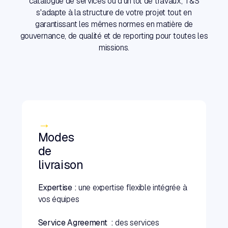
catalogue de services ou d'un lot de travaux, T&S
s'adapte à la structure de votre projet tout en
garantissant les mêmes normes en matière de
gouvernance, de qualité et de reporting pour toutes les
missions.
→
Modes
de
livraison
Expertise :
une expertise flexible intégrée à
vos équipes
Service Agreement :
des services