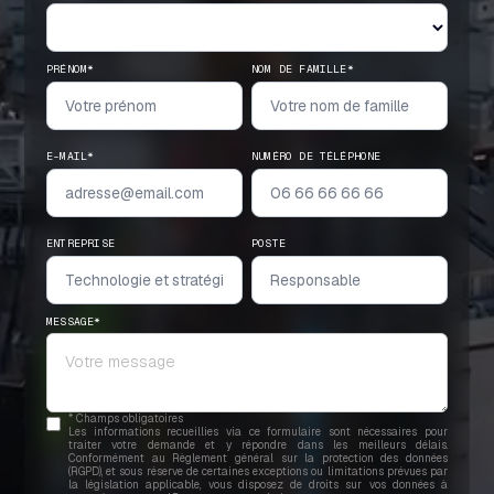
PRÉNOM*
NOM DE FAMILLE*
E-MAIL*
NUMÉRO DE TÉLÉPHONE
ENTREPRISE
POSTE
MESSAGE*
* Champs obligatoires
Les informations recueillies via ce formulaire sont nécessaires pour
traiter votre demande et y répondre dans les meilleurs délais.
Conformément au Règlement général sur la protection des données
(RGPD), et sous réserve de certaines exceptions ou limitations prévues par
la législation applicable, vous disposez de droits sur vos données à