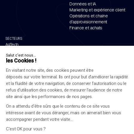
Données et IA
Marketing et expérience client
Opérations et chaîne
d'approvisionnement
Finance et achats
SECTEURS
AgTech
Aérospatiale et défense
Salut c'est nous...
Automobile
les Cookies !
Énergie
Services financiers
En visitant notre site, des cookies peuvent être
Santé et sciences de la vie
déposés sur votre terminal. Ils ont pour but d’améliorer la rapidité
Industrie
et la fluidité de votre navigation, de conserver l’autorisation ou le
Luxe et commerce de détail
refus d’utilisation des cookies, de mesurer l’audience de notre
Chemins de fer
site ainsi que les performances de nos pages.
On a attendu d'être sûrs que le contenu de ce site vous
intéresse avant de vous déranger, mais on aimerait bien vous
accompagner pendant votre visite...
C'est OK pour vous ?
Mentions légales
Procédure de signalement
Politique en matière de cookies