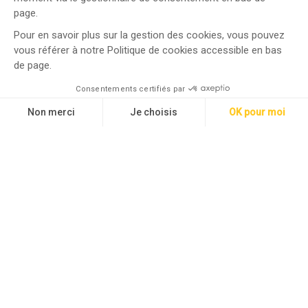
page.
Pour en savoir plus sur la gestion des cookies, vous pouvez
vous référer à notre Politique de cookies accessible en bas
de page.
Consentements certifiés par
Non merci
Je choisis
OK pour moi
Axeptio consent
Plateforme de Gestion du Consentement : Personnalisez vos O
Notre plateforme vous permet d'adapter et de gérer vos paramètr