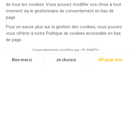
de tous les cookies. Vous pouvez modifier vos choix à tout
moment via le gestionnaire de consentement en bas de
page.
Pour en savoir plus sur la gestion des cookies, vous pouvez
vous référer à notre Politique de cookies accessible en bas
de page.
Consentements certifiés par
Non merci
Je choisis
OK pour moi
Axeptio consent
Plateforme de Gestion du Consentement : Personnalisez vos O
Notre plateforme vous permet d'adapter et de gérer vos paramètr