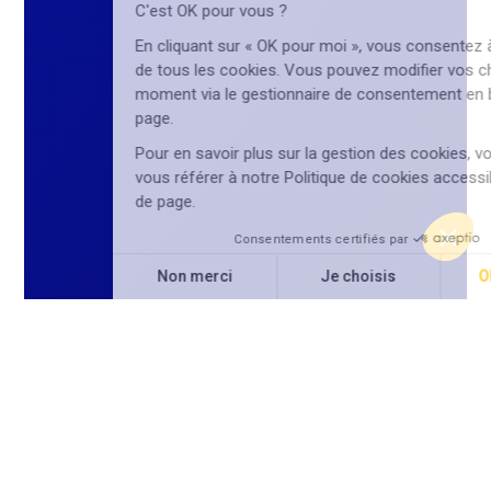
C'est OK pour vous ?
En cliquant sur « OK pour moi », vous consentez à l’utilisation
de tous les cookies. Vous pouvez modifier vos choix à tout
moment via le gestionnaire de consentement en bas de
page.
Pour en savoir plus sur la gestion des cookies, vous pouvez
vous référer à notre Politique de cookies accessible en bas
de page.
Consentements certifiés par
Non merci
Je choisis
OK pour moi
Axeptio consent
Plateforme de Gestion du Consentement : Personnalisez vos O
Notre plateforme vous permet d'adapter et de gérer vos paramètr