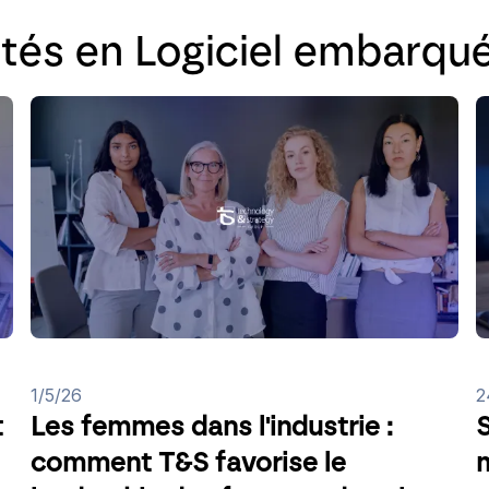
ités en Logiciel embarqu
1/5/26
2
t
Les femmes dans l'industrie :
S
comment T&S favorise le
m