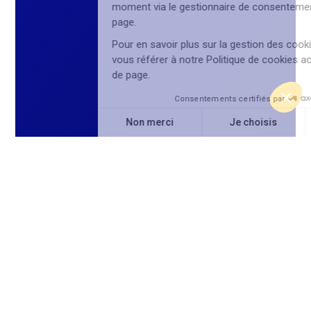
moment via le gestionnaire de consentement en bas de
page.
Pour en savoir plus sur la gestion des cookies, vous pouvez
vous référer à notre Politique de cookies accessible en bas
de page.
Consentements certifiés par
Non merci
Je choisis
OK pour moi
Axeptio consent
Plateforme de Gestion du Consentement : Personnalisez vos O
Notre plateforme vous permet d'adapter et de gérer vos paramètr